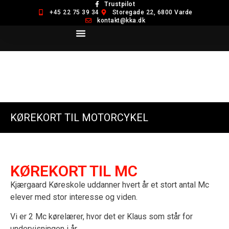
Trustpilot
+45 22 75 39 34
Storegade 22, 6800 Varde
kontakt@kka.dk
TA’ KØREKORT
KØREKORT TIL MOTORCYKEL
KØREKORT TIL MC
Kjærgaard Køreskole uddanner hvert år et stort antal Mc
elever med stor interesse og viden.
Vi er 2 Mc kørelærer, hvor det er Klaus som står for
undervisningen i år.