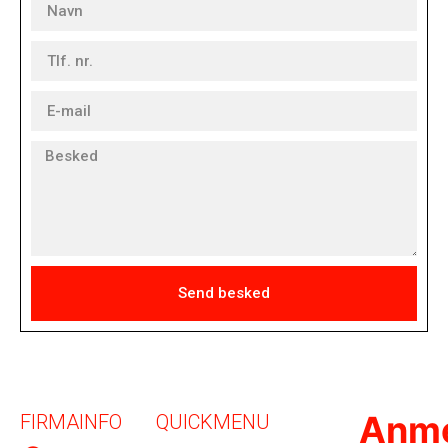
Send besked
Anme
FIRMAINFO
QUICKMENU
Kjærgaard