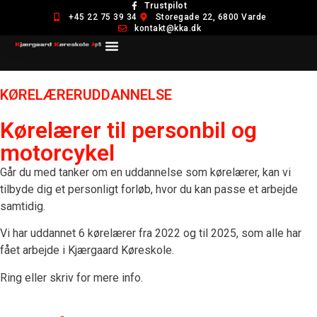
Trustpilot
+45 22 75 39 34
Storegade 22, 6800 Varde
kontakt@kka.dk
KØRELÆRERUDDANNELSE
Kørelærer til personbil og
motorcykel
Går du med tanker om en uddannelse som kørelærer, kan vi
tilbyde dig et personligt forløb, hvor du kan passe et arbejde
samtidig.
Vi har uddannet 6 kørelærer fra 2022 og til 2025, som alle har
fået arbejde i Kjærgaard Køreskole.
Ring eller skriv for mere info.