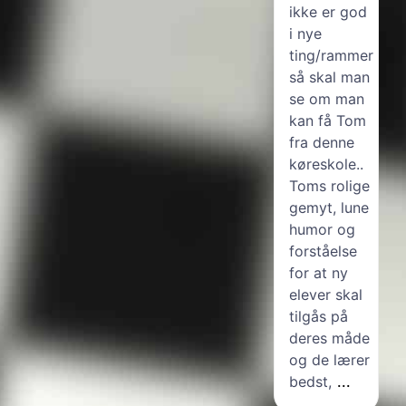
forløb,
ikke er god
hyggelige
Men bestod
i nye
teoritimer
tak for det!
ting/rammer
og masse
t
Kjærgaard
så skal man
hyggelige
se om man
køreture. Alt
kan få Tom
har bare
fra denne
spillede,
køreskole..
man har følt
Toms rolige
sig tryg
gemyt, lune
gennem det
t
humor og
hele, og
forståelse
selvfølgelig
for at ny
også lært
elever skal
en masse.
tilgås på
Køretimerne
deres måde
har været
og de lærer
helt
bedst,
...
igennem
å