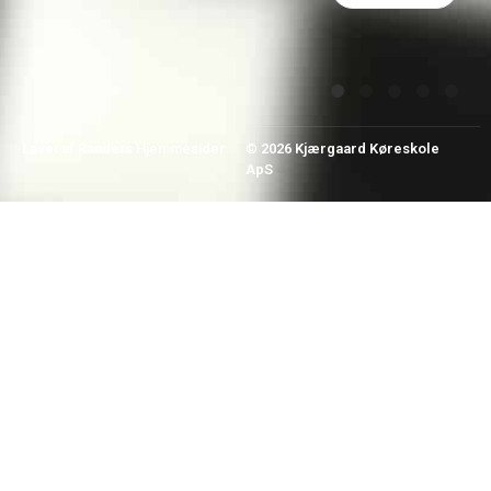
perfekte,
...
Lavet af
Randers Hjemmesider
© 2026 Kjærgaard Køreskole
ApS