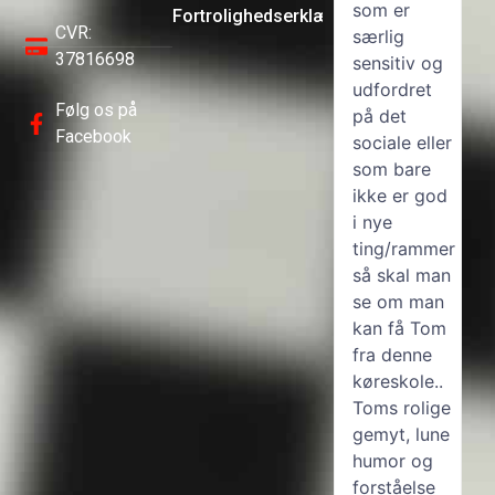
Kjærgaard i
Hvis du
som er
Fortrolighedserklæring
varde, med
CVR:
følger dig
særlig
Rikke som
37816698
dum som
sensitiv og
kørelærer.
mig meld
udfordret
Det har
Følg os på
dig her
på det
været et
Facebook
bestod som
sociale eller
fantastisk
en klaphat
som bare
forløb,
ikke er god
hyggelige
Men bestod
i nye
teoritimer
tak for det!
ting/rammer
og masse
t
Kjærgaard
så skal man
hyggelige
se om man
køreture. Alt
kan få Tom
har bare
fra denne
spillede,
køreskole..
man har følt
Toms rolige
sig tryg
gemyt, lune
gennem det
t
humor og
hele, og
forståelse