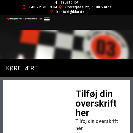
Trustpilot
+45 22 75 39 34
Storegade 22, 6800 Varde
kontakt@kka.dk
KØRELÆRE
Tilføj din
overskrift
her
Tilføj din overskrift
her