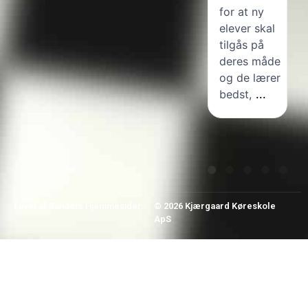
selvfølgelig
for at ny
også lært
elever skal
en masse.
tilgås på
Køretimerne
deres måde
har været
og de lærer
helt
bedst,
...
igennem
å
perfekte,
...
Lavet af
Randers Hjemmesider
© 2026 Kjærgaard Køreskole
ApS