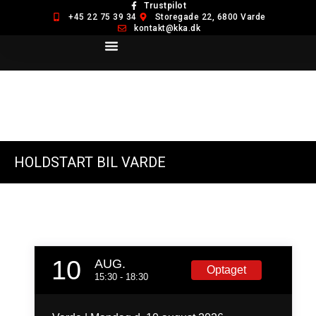
Trustpilot
+45 22 75 39 34
Storegade 22, 6800 Varde
kontakt@kka.dk
TA’ KØREKORT
HOLDSTART BIL VARDE